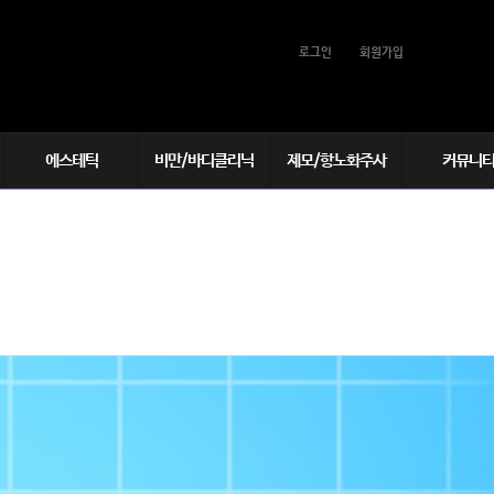
로그인
회원가입
에스테틱
비만/바디클리닉
제모/항노화주사
커뮤니
1:1맞춤케어
THE 빨간주사(비만)
여성/남성제모
리얼스토리
아쿠아필
바디보톡스
항노화주사
전후사진
└ 글루타치온(백옥)
포어필(아피니트)
다한증
스타와함께
└ 하이코민주사
알라딘필
비만약물치료
감사합니다♡
└ 태반주사
LDM
탈모약물치료
└ 비타민주사
└ 비타민D주사