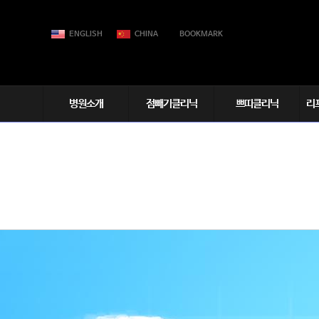
ENGLISH
CHINA
BOOKMARK
병원소개
점빼기클리닉
쁘띠클리닉
리
엘레슈소개
멀티플 점빼기
보톡스
더
└ 한관종,비립종
의료진소개
필러
물
└ 쥐젖,편평사마귀
장비소개
입술&입꼬리필러
연
└ 흑자,검버섯
엘레슈둘러보기
하이코(코실리프팅)
리
모낭상피종
언론속의엘레슈&영상
V컷 윤곽주사
스
피지샘증식증
진료시간&주차장안내
올리핏(이중턱제거)
기
고
엘