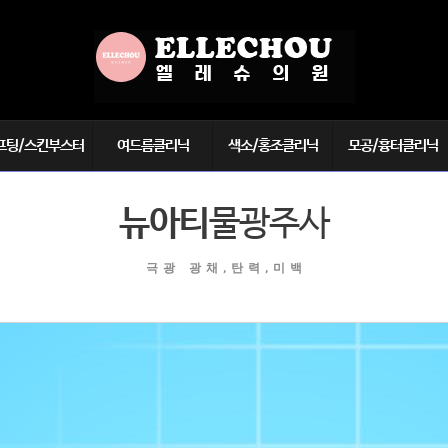
프팅/스킨부스터
여드름클리닉
색소/홍조클리닉
모공/흉터클리닉
블로
여드름
기미/주근깨/각종색소
모공/블랙헤드
뉴아티
물광주사
광주사(뉴아티)
알레그로 레이저
난치성 색소
여드름흉터
└ 모반/반점
어주사(PDRN)
LDM
화상/봉합/특수흉터
└ 멜라닌세포증
쥬란힐러
알라딘필
극광 광채,탄력,미백
튼살
└ 군집성흑자증
킨보톡스
제왕절개 흉터
└ 선천성 색소
미주사
안면홍조
우리(액상PCL)
반영구 문신제거
라비에 리투오
바디 문신제거