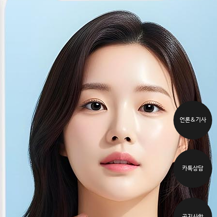
언론&기사
카톡상담